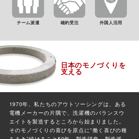
チーム派遣
外国人活用
確約受注
日本のモノづくりを
支える
1970年、私たちのアウトソーシングは、ある
電機メーカーの片隅で、洗濯機のバランスウ
エイトを製造するところから始まりました。
そのモノづくりの喜びを原点に”働く喜びの種
をまき”続けること50年。製造請負、製造派